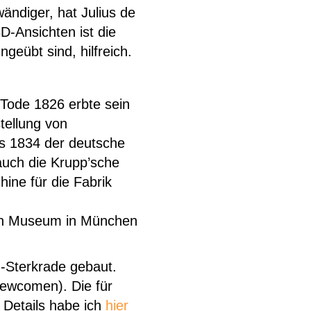
wändiger, hat Julius de
3D-Ansichten ist die
geübt sind, hilfreich.
 Tode 1826 erbte sein
tellung von
ls 1834 der deutsche
 auch die Krupp’sche
ine für die Fabrik
n Museum in München
-Sterkrade gebaut.
Newcomen). Die für
 Details habe ich
hier