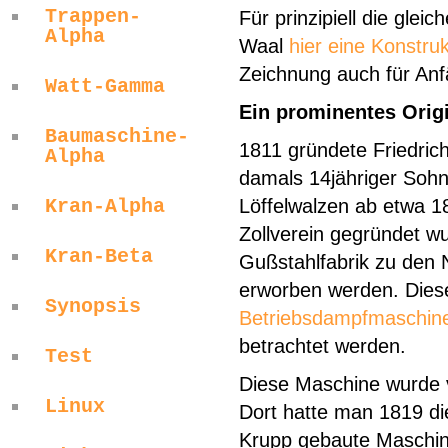
Trappen-
Für prinzipiell die glei
Alpha
Waal
hier eine Konstruk
Zeichnung auch für Anfä
Watt-Gamma
Ein prominentes Orig
Baumaschine-
1811 gründete Friedric
Alpha
damals 14jähriger Sohn 
Kran-Alpha
Löffelwalzen ab etwa 1
Zollverein gegründet wu
Kran-Beta
Gußstahlfabrik zu den 
erworben werden. Diese
Synopsis
Betriebsdampfmaschine 
betrachtet werden.
Test
Diese Maschine wurde 
Linux
Dort hatte man 1819 di
Krupp gebaute Maschi