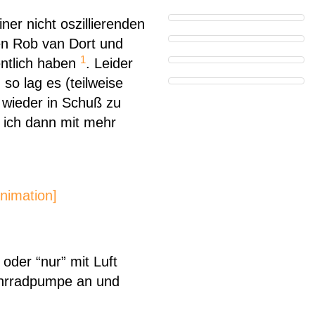
er nicht oszillierenden
en Rob van Dort und
1
ntlich haben
. Leider
so lag es (teilweise
s wieder in Schuß zu
e ich dann mit mehr
nimation]
oder “nur” mit Luft
Fahrradpumpe an und