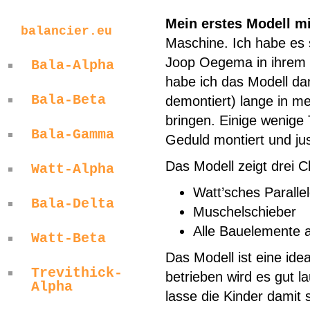
Mein erstes Modell mi
balancier.eu
Maschine. Ich habe es 
Joop Oegema in ihrem 
Bala-Alpha
habe ich das Modell dam
Bala-Beta
demontiert) lange in me
bringen. Einige wenige 
Bala-Gamma
Geduld montiert und jus
Das Modell zeigt drei C
Watt-Alpha
Watt’sches Parall
Bala-Delta
Muschelschieber
Alle Bauelemente a
Watt-Beta
Das Modell ist eine ide
Trevithick-
betrieben wird es gut 
Alpha
lasse die Kinder damit 