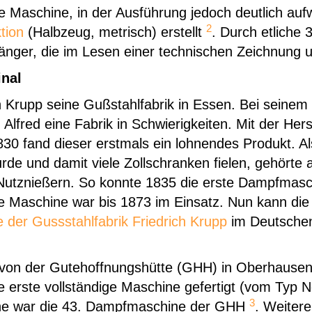
che Maschine, in der Ausführung jedoch deutlich auf
2
tion
(Halbzeug, metrisch) erstellt
. Durch etliche 
nger, die im Lesen einer technischen Zeichnung un
inal
h Krupp seine Gußstahlfabrik in Essen. Bei seinem
Alfred eine Fabrik in Schwierigkeiten. Mit der Hers
830 fand dieser erstmals ein lohnendes Produkt. A
rde und damit viele Zollschranken fielen, gehörte
Nutznießern. So konnte 1835 die erste Dampfmasch
 Maschine war bis 1873 im Einsatz. Nun kann die
der Gussstahlfabrik Friedrich Krupp
im Deutsche
von der Gutehoffnungshütte (GHH) in Oberhausen
e erste vollständige Maschine gefertigt (vom Typ 
3
ne war die 43. Dampfmaschine der GHH
. Weitere