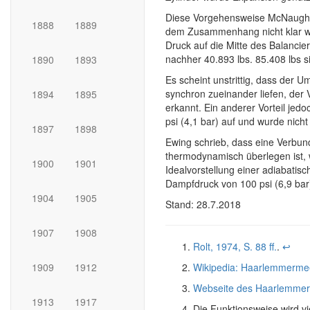
Diese Vorgehensweise McNaught’s 
1888
1889
dem Zusammenhang nicht klar wi
Druck auf die Mitte des Balancie
nachher 40.893 lbs. 85.408 lbs s
1890
1893
Es scheint unstrittig, dass der 
synchron zueinander liefen, der 
1894
1895
erkannt. Ein anderer Vorteil jed
psi (4,1 bar) auf und wurde nicht
1897
1898
Ewing schrieb, dass eine Verbu
thermodynamisch überlegen ist,
1900
1901
Idealvorstellung einer adiabati
Dampfdruck von 100 psi (6,9 bar
1904
1905
Stand: 28.7.2018
1907
1908
Rolt, 1974, S. 88 ff.
.
↩
Wikipedia: Haarlemmerme
1909
1912
Webseite des Haarlemme
1913
1917
Die Funktionsweise wird vi