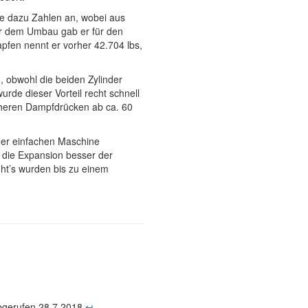
te dazu Zahlen an, wobei aus
or dem Umbau gab er für den
pfen nennt er vorher 42.704 lbs,
, obwohl die beiden Zylinder
rde dieser Vorteil recht schnell
höheren Dampfdrücken ab ca. 60
ner einfachen Maschine
die Expansion besser der
ht’s wurden bis zu einem
gerufen 28.7.2018
↩