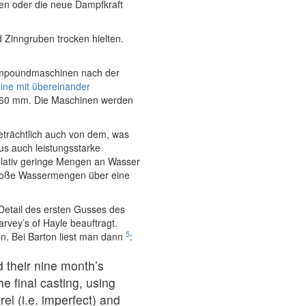
en oder die neue Dampfkraft
 Zinngruben trocken hielten.
Compoundmaschinen nach der
ine mit übereinander
660 mm. Die Maschinen werden
eträchtlich auch von dem, was
us auch leistungsstarke
elativ geringe Mengen an Wasser
große Wassermengen über eine
Detail des ersten Gusses des
rvey’s of Hayle beauftragt.
5
n. Bei Barton liest man dann
:
 their nine month’s
e final casting, using
rel (i.e. imperfect) and