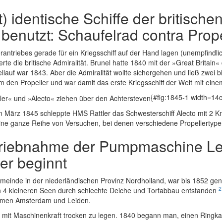
t) identische Schiffe der britisch
enutzt: Schaufelrad contra Prope
antriebes gerade für ein Kriegsschiff auf der Hand lagen (unempfindl
rte die britische Admiralität. Brunel hatte 1840 mit der »Great Britain«
llauf war 1843. Aber die Admiralität wollte sichergehen und ließ zwei b
 den Propeller und war damit das erste Kriegsschiff der Welt mit eine
{#fig:1845-1 width=14
 März 1845 schleppte HMS Rattler das Schwesterschiff Alecto mit 2 K
eine ganze Reihe von Versuchen, bei denen verschiedene Propellertyp
etriebnahme der Pumpmaschine L
r beginnt
einde in der niederländischen Provinz Nordholland, war bis 1852 gen
2
h 4 kleineren Seen durch schlechte Deiche und Torfabbau entstanden
ürmen Amsterdam und Leiden.
t mit Maschinenkraft trocken zu legen. 1840 begann man, einen Ringk