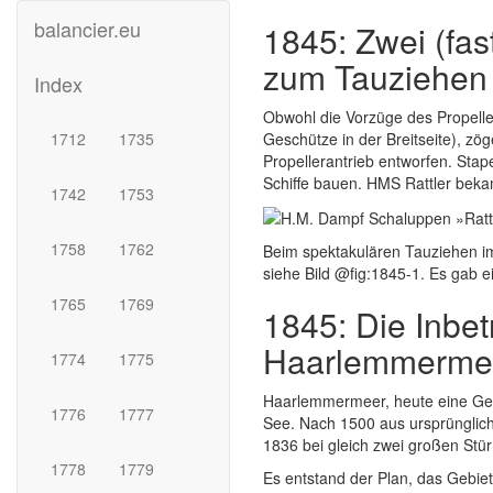
balancier.eu
1845: Zwei (fas
zum Tauziehen b
Index
Obwohl die Vorzüge des Propeller
1712
1735
Geschütze in der Breitseite), zöge
Propellerantrieb entworfen. Stape
Schiffe bauen. HMS Rattler bekam
1742
1753
1758
1762
Beim spektakulären Tauziehen im
siehe Bild @fig:1845-1. Es gab 
1765
1769
1845: Die Inb
Haarlemmermee
1774
1775
Haarlemmermeer, heute eine Gem
1776
1777
See. Nach 1500 aus ursprünglic
1836 bei gleich zwei großen St
1778
1779
Es entstand der Plan, das Gebie