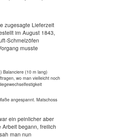
e zugesagte Lieferzeit
stellt im August 1843,
luft-Schmelzöfen
 Vorgang musste
) Balanciere (10 m lang)
tragen, wo man vielleicht noch
Biegewechselfestigkeit
m Maße angespannt. Matschoss
war ein peinlicher aber
rbeit begann, freilich
, sah man nun