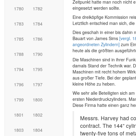
Zeitpunkt hatte man noch nicht
eingesetzt werden sollte.
1780
1782
Eine dreiköpfige Kommission rei
Letztlich entschied man sich, di
1783
1784
Dies geschah in einer bis dahi
Bauart von James Sims
[vergl. 
1785
1786
angeordneten Zylindern]
zum Ein
heute als die größten ausgefüh
1788
1790
Die Maschinen sind in ihrer Funkt
damals Stand der Technik war. D
1794
1795
Maschinen mit recht hohem Wirk
aus großer Tiefe. Bei der gepl
kleine Höhe zu heben.
1796
1797
Wie sehr alle Beteiligten sich 
ersten Niederdruckzylinders. Man
1799
1800
Diese Firma hatte einen ganz he
1801
1802
Messrs. Harvey had con
contract. The 144” cyli
1803
1804
twenty-five tons of meta