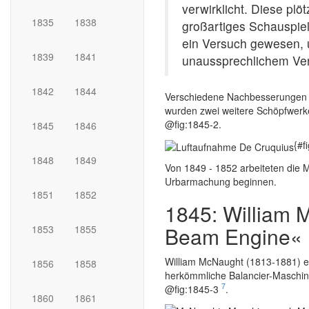
verwirklicht. Diese plö
1835
1838
großartiges Schauspiel
ein Versuch gewesen, 
1839
1841
unaussprechlichem Ver
1842
1844
Verschiedene Nachbesserungen wa
wurden zwei weitere Schöpfwerke 
@fig:1845-2.
1845
1846
{#f
1848
1849
Von 1849 - 1852 arbeiteten die
Urbarmachung beginnen.
1851
1852
1845: William 
Beam Engine«
1853
1855
William McNaught (1813-1881) er
1856
1858
herkömmliche Balancier-Maschine
7
@fig:1845-3
.
1860
1861