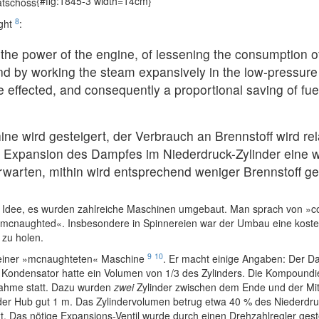
{#fig:1845-3 width=14cm}
8
ught
:
g the power of the engine, of lessening the consumption of
d by working the steam expansively in the low-pressure 
 effected, and consequently a proportional saving of fue
ine wird gesteigert, der Verbrauch an Brennstoff wird re
r Expansion des Dampfes im Niederdruck-Zylinder eine 
warten, mithin wird entsprechend weniger Brennstoff ge
er Idee, es wurden zahlreiche Maschinen umgebaut. Man sprach von »
 mcnaughted«. Insbesondere in Spinnereien war der Umbau eine kost
 zu holen.
9
10
n einer »mcnaughteten« Maschine
. Er macht einige Angaben: Der D
Der Kondensator hatte ein Volumen von 1/3 des Zylinders. Die Kompound
nahme statt. Dazu wurden
zwei
Zylinder zwischen dem Ende und der Mitt
der Hub gut 1 m. Das Zylindervolumen betrug etwa 40 % des Niederdru
t. Das nötige Expansions-Ventil wurde durch einen Drehzahlregler gest