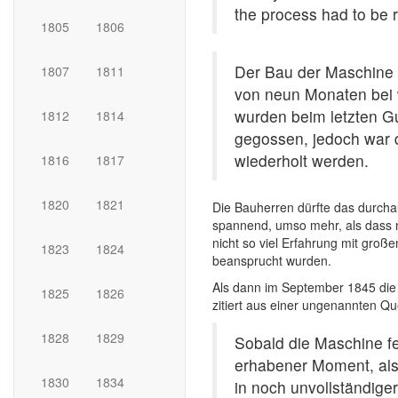
the process had to be 
1805
1806
Der Bau der Maschine s
1807
1811
von neun Monaten bei w
wurden beim letzten Gu
1812
1814
gegossen, jedoch war
wiederholt werden.
1816
1817
1820
1821
Die Bauherren dürfte das durcha
spannend, umso mehr, als dass m
nicht so viel Erfahrung mit groß
1823
1824
beansprucht wurden.
Als dann im September 1845 die
1825
1826
zitiert aus einer ungenannten Qu
1828
1829
Sobald die Maschine fer
erhabener Moment, als 
1830
1834
in noch unvollständige