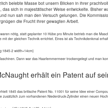
tzlich belebte Masse bot unsern Blicken in ihrer prachtvo
, das sich in majestätischer Weise entwickelte. Bisher 
und nun sah man den Versuch gelungen. Die Kommission
gnügen die Frucht ihrer gewagten Arbeit.
ren nötig, statt geplanter 10 Hübe pro Minute betrieb man die Masch
mit der gleichen Technik errichtet. Eines ist als Technikdenkmal erha
ig:1845-2 width=14cm}
 Maschinen. Dann war das Haarlemmermeer trockengelegt und man kon
McNaught erhält ein Patent auf 
hielt 1845 das britische Patent No. 11001 für seine Idee einer Com
 zusätzlich zum vorhandenen Niederdruck-Zylinder einen neuen Hochdr