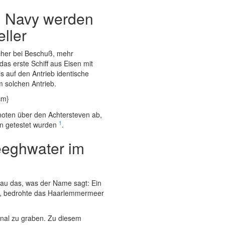
en Navy werden
ller
icher bei Beschuß, mehr
 das erste Schiff aus Eisen mit
is auf den Antrieb identische
m solchen Antrieb.
cm}
noten über den Achtersteven ab,
1
en getestet wurden
.
eeghwater im
au das, was der Name sagt: Ein
, bedrohte das Haarlemmermeer
anal zu graben. Zu diesem