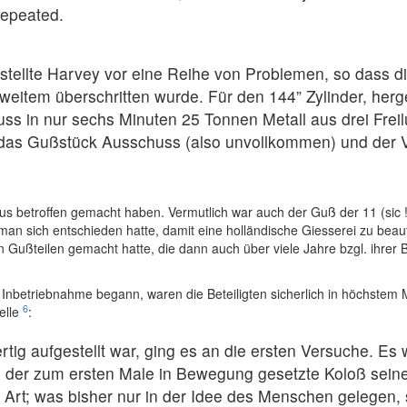
repeated.
tellte Harvey vor eine Reihe von Problemen, so dass di
eitem überschritten wurde. Für den 144” Zylinder, herge
ss in nur sechs Minuten 25 Tonnen Metall aus drei Frei
 das Gußstück Ausschuss (also unvollkommen) und der
us betroffen gemacht haben. Vermutlich war auch der Guß der 11 (sic !
an sich entschieden hatte, damit eine holländische Giesserei zu beauf
en Gußteilen gemacht hatte, die dann auch über viele Jahre bzgl. ihrer 
 Inbetriebnahme begann, waren die Beteiligten sicherlich in höchste
6
elle
:
tig aufgestellt war, ging es an die ersten Versuche. Es 
der zum ersten Male in Bewegung gesetzte Koloß seine A
r Art; was bisher nur in der Idee des Menschen gelegen