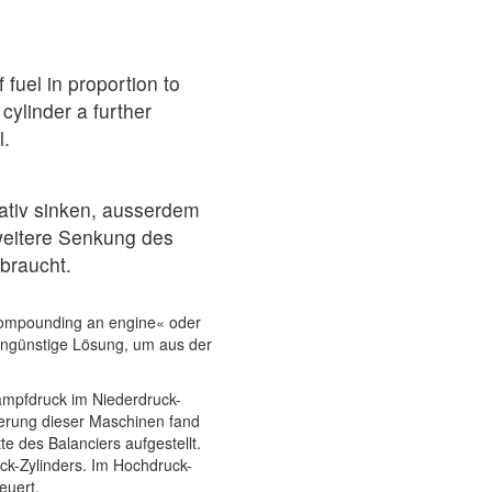
 fuel in proportion to
cylinder a further
l.
lativ sinken, ausserdem
weitere Senkung des
braucht.
compounding an engine« oder
engünstige Lösung, um aus der
ampfdruck im Niederdruck-
ierung dieser Maschinen fand
e des Balanciers aufgestellt.
ck-Zylinders. Im Hochdruck-
euert.