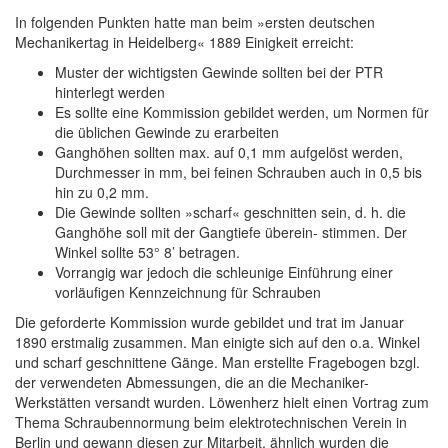
In folgenden Punkten hatte man beim »ersten deutschen
Mechanikertag in Heidelberg« 1889 Einigkeit erreicht:
Muster der wichtigsten Gewinde sollten bei der PTR
hinterlegt werden
Es sollte eine Kommission gebildet werden, um Normen für
die üblichen Gewinde zu erarbeiten
Ganghöhen sollten max. auf 0,1 mm aufgelöst werden,
Durchmesser in mm, bei feinen Schrauben auch in 0,5 bis
hin zu 0,2 mm.
Die Gewinde sollten »scharf« geschnitten sein, d. h. die
Ganghöhe soll mit der Gangtiefe überein- stimmen. Der
Winkel sollte 53° 8’ betragen.
Vorrangig war jedoch die schleunige Einführung einer
vorläufigen Kennzeichnung für Schrauben
Die geforderte Kommission wurde gebildet und trat im Januar
1890 erstmalig zusammen. Man einigte sich auf den o.a. Winkel
und scharf geschnittene Gänge. Man erstellte Fragebogen bzgl.
der verwendeten Abmessungen, die an die Mechaniker-
Werkstätten versandt wurden. Löwenherz hielt einen Vortrag zum
Thema Schraubennormung beim elektrotechnischen Verein in
Berlin und gewann diesen zur Mitarbeit, ähnlich wurden die