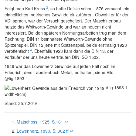
3
Folgt man Karl Kress
, so hatte Delisle schon 1876 versucht, ein
einheitliches metrisches Gewinde einzuführen. Obwohl er für den
VDI sprach, war der Versuch gescheitert. Der Maschinenbau
nutzte das Whitworth-Gewinde und war an neuem nicht
interessiert. Bei den späteren Normungsarbeiten trug man dem
Rechnung: DIN 11 beinhaltete Whitworth-Gewinde ohne
Spitzenspiel, DIN 12 jene mit Spitzenspiel, beide erstmalig 1923
4
veröffentlicht
. Ebenfalls 1923 kam dann die DIN 13, der
Vorläufer der uns heute vertrauten DIN ISO 1502.
1949 war das Löwenherz-Gewinde auf jeden Fall noch im
Friedrich, dem Tabellenbuch Metall, enthalten, siehe Bild
@fig:1893-1.
{#fig:1893-1
width=9cm}
Stand: 25.7.2016
Matschoss, 1925, S.161
↩
Löwenherz, 1890, S. 302 ff
↩