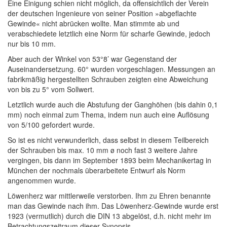
Eine Einigung schien nicht möglich, da offensichtlich der Verein
der deutschen Ingenieure von seiner Position »abgeflachte
Gewinde« nicht abrücken wollte. Man stimmte ab und
verabschiedete letztlich eine Norm für scharfe Gewinde, jedoch
nur bis 10 mm.
Aber auch der Winkel von 53°8’ war Gegenstand der
Auseinandersetzung. 60° wurden vorgeschlagen. Messungen an
fabrikmäßig hergestellten Schrauben zeigten eine Abweichung
von bis zu 5° vom Sollwert.
Letztlich wurde auch die Abstufung der Ganghöhen (bis dahin 0,1
mm) noch einmal zum Thema, indem nun auch eine Auflösung
von 5/100 gefordert wurde.
So ist es nicht verwunderlich, dass selbst in diesem Teilbereich
der Schrauben bis max. 10 mm ø noch fast 3 weitere Jahre
vergingen, bis dann im September 1893 beim Mechanikertag in
München der nochmals überarbeitete Entwurf als Norm
angenommen wurde.
Löwenherz war mittlerweile verstorben. Ihm zu Ehren benannte
man das Gewinde nach ihm. Das Löwenherz-Gewinde wurde erst
1923 (vermutlich) durch die DIN 13 abgelöst, d.h. nicht mehr im
Betrachtungszeitraum dieser Synopsis.