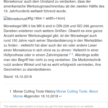
Morsekonus’ auch dem Umstand zu verdanken, dass der
amerikanische Werkzeugmaschinenbau ab der zweiten Hälfte des
19. Jahrhunderts weltweit führend wurde.
{#fig:1864-1 width=14cm}
Morsekegel MK 0 bis MK 6 sind in DIN 228 und ISO 296 genormt.
Daneben existieren noch weitere Größen. Obwohl es eine ganze
Anzahl weiterer Werkzeugkegel gibt, ist der Morsekegel auch
rund 150 Jahre nach seiner Standardisierung in den Werkstätten
zu finden - vielleicht hat aber auch der ein oder andere Leser
einen Morsekonus in sich ohne es zu ahnen: Vielleicht in einer
2
3
Hüftprothese oder in einem Zahnimplantat
. Allerdings sollte
man den Begriff hier nicht zu eng verstehen. Die Medizintechnik
nutzt andere Winkel und hat es wohl erfolgreich vermieden, ihre
Geometrien zu standardisieren.
Stand: 18.10.2018
Morse Cutting Tools History
Morse Cutting Tools: About
Morse
Abgerufen 18.10.2018
↩
Hernigou, 2013
↩
This website uses cookies to ensure you get the best experience on our website.