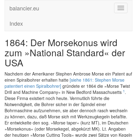
balancier.eu
Toggle
navigati
Index
1864: Der Morsekonus wird
zum »National Standard« der
USA
Nachdem der Amerikaner Stephen Ambrose Morse ein Patent auf
einen Spiralbohrer erhalten hatte
[siehe 1861: Stephen Morse
patentiert einen Spiralbohrer]
gründete er 1864 die »Morse Twist
1
Drill and Machine Company« in New Bedford Massachusetts
.
Diese Firma existiert noch heute. Vermutlich führte die
Notwendigkeit, die Bohrer sicher in der Spindel einer
Bohrmaschine aufzunehmen, sie aber dennoch rasch wechseln
zu können, dazu, daß Morse sich mit Werkzeugkegeln befaßte.
Er entwickelte den sog. »Morse taper« (kurz MT), im Deutschen
»Morsekonus« (oder Morsekegel, abgekürzt MK). Lt. Angaben
der heutigen »Morse Cutting Tools« wurde zwei Sätze von Kegeln