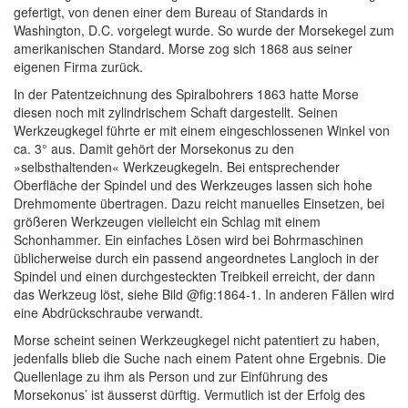
gefertigt, von denen einer dem Bureau of Standards in
Washington, D.C. vorgelegt wurde. So wurde der Morsekegel zum
amerikanischen Standard. Morse zog sich 1868 aus seiner
eigenen Firma zurück.
In der Patentzeichnung des Spiralbohrers 1863 hatte Morse
diesen noch mit zylindrischem Schaft dargestellt. Seinen
Werkzeugkegel führte er mit einem eingeschlossenen Winkel von
ca. 3° aus. Damit gehört der Morsekonus zu den
»selbsthaltenden« Werkzeugkegeln. Bei entsprechender
Oberfläche der Spindel und des Werkzeuges lassen sich hohe
Drehmomente übertragen. Dazu reicht manuelles Einsetzen, bei
größeren Werkzeugen vielleicht ein Schlag mit einem
Schonhammer. Ein einfaches Lösen wird bei Bohrmaschinen
üblicherweise durch ein passend angeordnetes Langloch in der
Spindel und einen durchgesteckten Treibkeil erreicht, der dann
das Werkzeug löst, siehe Bild @fig:1864-1. In anderen Fällen wird
eine Abdrückschraube verwandt.
Morse scheint seinen Werkzeugkegel nicht patentiert zu haben,
jedenfalls blieb die Suche nach einem Patent ohne Ergebnis. Die
Quellenlage zu ihm als Person und zur Einführung des
Morsekonus’ ist äusserst dürftig. Vermutlich ist der Erfolg des