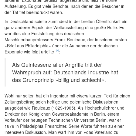
anderen Exponaten deutlich abgesetzte und leicht erhöhte
Aufstellung. Es gibt viele Berichte, nach denen die Besucher in
der Tat tief beeindruckt waren.
In Deutschland spielte zumindest in der breiten Öffentlichkeit ein
ganz anderer Aspekt der Weltausstellung eine große Rolle. Es
war dies eine Feststellung des deutschen
Maschinenbauprofessors Franz Reuleaux, der in seinem ersten
»Brief aus Philadelphia» über die Aufnahme der deutschen
14
Exponate wie folgt urteilte
:
Als Quintessenz aller Angriffe tritt der
Wahrspruch auf: Deutschlands Industrie hat
das Grundprinzip »billig und schlecht«.
Wohl nur selten hat ein Ingenieur mit
einem
kurzen Text für einen
Zeitungsbeitrag solch heftige und polemische Diskussionen
ausgelöst wie Reuleaux (1829-1905). Als Hochschullehrer und
Direktor der Königlichen Gewerbeakademie in Berlin, einem
Vorläufer der heutigen Technischen Universität Berlin, war er
1876 in Philadelphia Preisrichter. Seine Worte führten zu einer
intensiven Diskussion. Man warf ihm vor, »das Vaterland zu