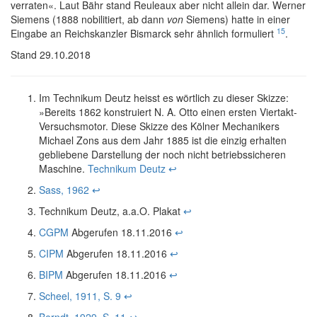
verraten«. Laut Bähr stand Reuleaux aber nicht allein dar. Werner
Siemens (1888 nobilitiert, ab dann
von
Siemens) hatte in einer
15
Eingabe an Reichskanzler Bismarck sehr ähnlich formuliert
.
Stand 29.10.2018
Im Technikum Deutz heisst es wörtlich zu dieser Skizze:
»Bereits 1862 konstruiert N. A. Otto einen ersten Viertakt-
Versuchsmotor. Diese Skizze des Kölner Mechanikers
Michael Zons aus dem Jahr 1885 ist die einzig erhalten
gebliebene Darstellung der noch nicht betriebssicheren
Maschine.
Technikum Deutz
↩
Sass, 1962
↩
Technikum Deutz, a.a.O. Plakat
↩
CGPM
Abgerufen 18.11.2016
↩
CIPM
Abgerufen 18.11.2016
↩
BIPM
Abgerufen 18.11.2016
↩
Scheel, 1911, S. 9
↩