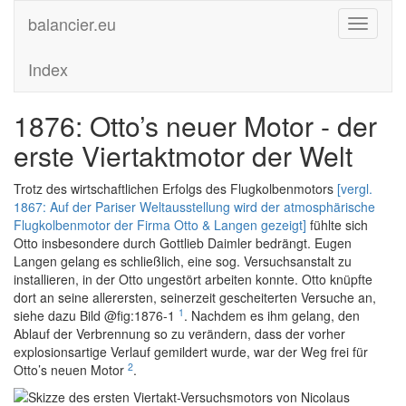
balancier.eu
Toggle
navigati
Index
1876: Otto’s neuer Motor - der
erste Viertaktmotor der Welt
Trotz des wirtschaftlichen Erfolgs des Flugkolbenmotors
[vergl.
1867: Auf der Pariser Weltausstellung wird der atmosphärische
Flugkolbenmotor der Firma Otto & Langen gezeigt]
fühlte sich
Otto insbesondere durch Gottlieb Daimler bedrängt. Eugen
Langen gelang es schließlich, eine sog. Versuchsanstalt zu
installieren, in der Otto ungestört arbeiten konnte. Otto knüpfte
dort an seine allerersten, seinerzeit gescheiterten Versuche an,
1
siehe dazu Bild @fig:1876-1
. Nachdem es ihm gelang, den
Ablauf der Verbrennung so zu verändern, dass der vorher
explosionsartige Verlauf gemildert wurde, war der Weg frei für
2
Otto’s neuen Motor
.