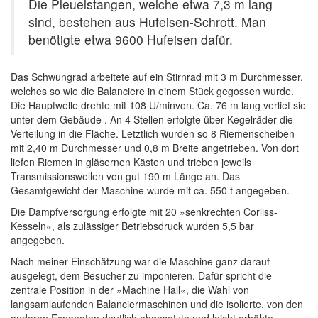
Die Pleuelstangen, welche etwa 7,3 m lang
sind, bestehen aus Hufeisen-Schrott. Man
benötigte etwa 9600 Hufeisen dafür.
Das Schwungrad arbeitete auf ein Stirnrad mit 3 m Durchmesser,
welches so wie die Balanciere in einem Stück gegossen wurde.
Die Hauptwelle drehte mit 108 U/minvon. Ca. 76 m lang verlief sie
unter dem Gebäude . An 4 Stellen erfolgte über Kegelräder die
Verteilung in die Fläche. Letztlich wurden so 8 Riemenscheiben
mit 2,40 m Durchmesser und 0,8 m Breite angetrieben. Von dort
liefen Riemen in gläsernen Kästen und trieben jeweils
Transmissionswellen von gut 190 m Länge an. Das
Gesamtgewicht der Maschine wurde mit ca. 550 t angegeben.
Die Dampfversorgung erfolgte mit 20 »senkrechten Corliss-
Kesseln«, als zulässiger Betriebsdruck wurden 5,5 bar
angegeben.
Nach meiner Einschätzung war die Maschine ganz darauf
ausgelegt, dem Besucher zu imponieren. Dafür spricht die
zentrale Position in der »Machine Hall«, die Wahl von
langsamlaufenden Balanciermaschinen und die isolierte, von den