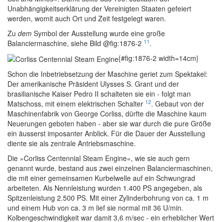
Unabhängigkeitserklärung der Vereinigten Staaten gefeiert
werden, womit auch Ort und Zeit festgelegt waren.
Zu
dem
Symbol der Ausstellung wurde eine große
11
Balanciermaschine, siehe Bild @fig:1876-2
.
{#fig:1876-2 width=14cm}
Schon die Inbetriebsetzung der Maschine geriet zum Spektakel:
Der amerikanische Präsident Ulysses S. Grant und der
brasilianische Kaiser Pedro II schalteten sie ein - folgt man
12
Matschoss, mit einem elektrischen Schalter
. Gebaut von der
Maschinenfabrik von George Corliss, dürfte die Maschine kaum
Neuerungen geboten haben - aber sie war durch die pure Größe
ein äusserst imposanter Anblick. Für die Dauer der Ausstellung
diente sie als zentrale Antriebsmaschine.
Die »Corliss Centennial Steam Engine«, wie sie auch gern
genannt wurde, bestand aus zwei einzelnen Balanciermaschinen,
die mit einer gemeinsamen Kurbelwelle auf ein Schwungrad
arbeiteten. Als Nennleistung wurden 1.400 PS angegeben, als
Spitzenleistung 2.500 PS. Mit einer Zylinderbohrung von ca. 1 m
und einem Hub von ca. 3 m lief sie normal mit 36 U/min.
Kolbengeschwindigkeit war damit 3,6 m/sec - ein erheblicher Wert